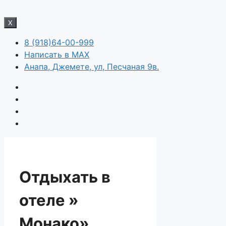
X
8 (918)64-00-999
Написать в MAX
Анапа, Джемете, ул, Песчаная 9в.
Отдыхать в
отеле »
Монако»